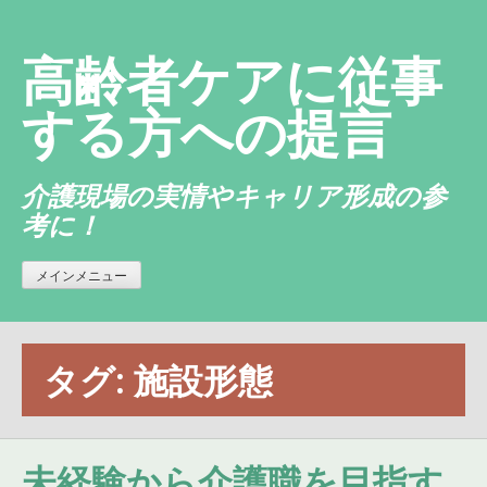
コ
ン
高齢者ケアに従事
テ
ン
する方への提言
ツ
へ
介護現場の実情やキャリア形成の参
ス
考に！
キ
ッ
プ
メインメニュー
タグ:
施設形態
未経験から介護職を目指す