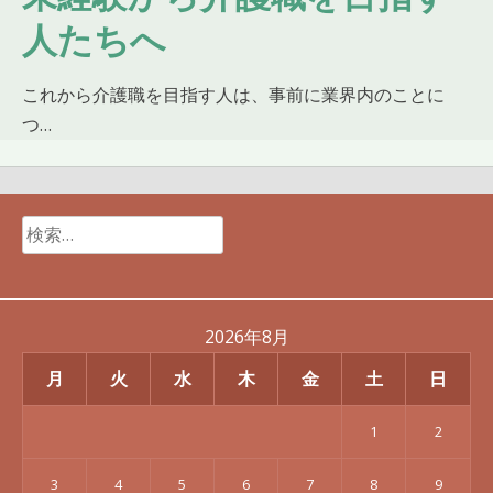
人たちへ
これから介護職を目指す人は、事前に業界内のことに
つ…
検
索:
2026年8月
月
火
水
木
金
土
日
1
2
3
4
5
6
7
8
9